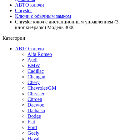
АВТО ключи
Chrysler
Ключи с обычным замком
Chrysler ключ с дистанционным управлением (3
кнопки+panic) Модель 300С
Категории
АВТО ключи
Alfa Romeo
Audi
BMW
Cadillac
Changan
Chery
Chevrolet/GM
Chrysler
Citroen
Daewoo
Daihatsu
Dodge
Fiat
Ford
Geely
Haval