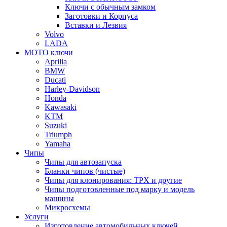
Ключи с обычным замком
Заготовки и Корпуса
Вставки и Лезвия
Volvo
LADA
МОТО ключи
Aprilia
BMW
Ducati
Harley-Davidson
Honda
Kawasaki
KTM
Suzuki
Triumph
Yamaha
Чипы
Чипы для автозапуска
Бланки чипов (чистые)
Чипы для клонирования: TPX и другие
Чипы подготовленные под марку и модель
машины
Микросхемы
Услуги
Изготовление автомобильных ключей