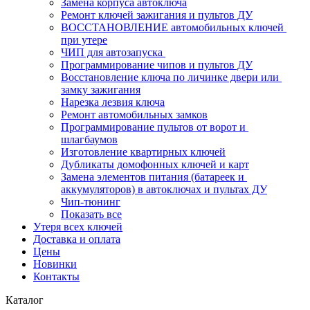
Замена корпуса автоключа
Ремонт ключей зажигания и пультов ДУ
ВОССТАНОВЛЕНИЕ автомобильных ключей 
при утере
ЧИП для автозапуска 
Программирование чипов и пультов ДУ
Восстановление ключа по личинке двери или 
замку зажигания
Нарезка лезвия ключа
Ремонт автомобильных замков
Программирование пультов от ворот и 
шлагбаумов
Изготовление квартирных ключей
Дубликаты домофонных ключей и карт
Замена элементов питания (батареек и 
аккумуляторов) в автоключах и пультах ДУ
Чип-тюнинг
Показать все
Утеря всех ключей
Доставка и оплата
Цены
Новинки
Контакты
Каталог