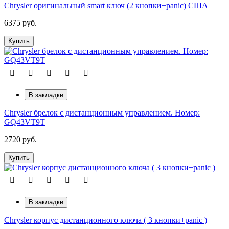
Chrysler оригинальный smart ключ (2 кнопки+panic) США
6375 руб.
Купить
В закладки
Chrysler брелок с дистанционным управлением. Номер:
GQ43VT9T
2720 руб.
Купить
В закладки
Chrysler корпус дистанционного ключа ( 3 кнопки+panic )