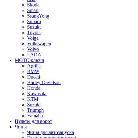
Skoda
Smart
SsangYong
Subaru
Suzuki
Toyota
Volga
Volkswagen
Volvo
LADA
МОТО ключи
Aprilia
BMW
Ducati
Harley-Davidson
Honda
Kawasaki
KTM
Suzuki
Triumph
Yamaha
Пульты для ворот
Чипы
Чипы для автозапуска
Бланки чипов (чистые)