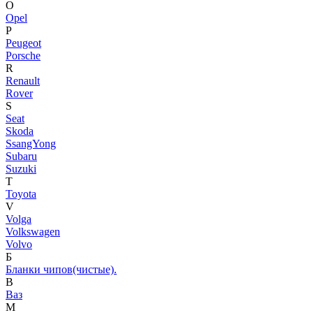
O
Opel
P
Peugeot
Porsche
R
Renault
Rover
S
Seat
Skoda
SsangYong
Subaru
Suzuki
T
Toyota
V
Volga
Volkswagen
Volvo
Б
Бланки чипов(чистые).
В
Ваз
М