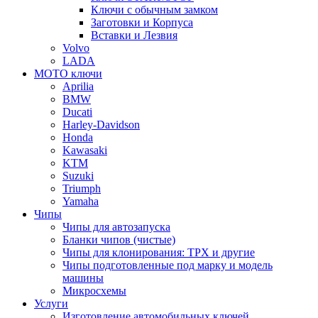
Ключи с обычным замком
Заготовки и Корпуса
Вставки и Лезвия
Volvo
LADA
МОТО ключи
Aprilia
BMW
Ducati
Harley-Davidson
Honda
Kawasaki
KTM
Suzuki
Triumph
Yamaha
Чипы
Чипы для автозапуска
Бланки чипов (чистые)
Чипы для клонирования: TPX и другие
Чипы подготовленные под марку и модель
машины
Микросхемы
Услуги
Изготовление автомобильных ключей