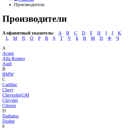
Производитель
Производители
Алфавитный указатель:
A
B
C
D
F
H
I
J
K
L
M
N
O
P
R
S
T
V
Б
В
М
П
Ф
Ч
A
Acura
Alfa Romeo
Audi
B
BMW
C
Cadillac
Chery
Chevrolet/GM
Chrysler
Citroen
D
Daihatsu
Dodge
F