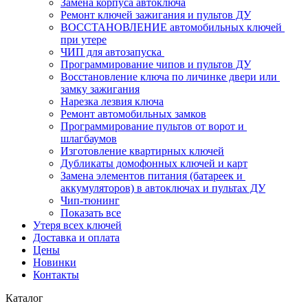
Замена корпуса автоключа
Ремонт ключей зажигания и пультов ДУ
ВОССТАНОВЛЕНИЕ автомобильных ключей 
при утере
ЧИП для автозапуска 
Программирование чипов и пультов ДУ
Восстановление ключа по личинке двери или 
замку зажигания
Нарезка лезвия ключа
Ремонт автомобильных замков
Программирование пультов от ворот и 
шлагбаумов
Изготовление квартирных ключей
Дубликаты домофонных ключей и карт
Замена элементов питания (батареек и 
аккумуляторов) в автоключах и пультах ДУ
Чип-тюнинг
Показать все
Утеря всех ключей
Доставка и оплата
Цены
Новинки
Контакты
Каталог