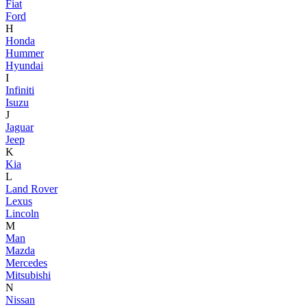
Fiat
Ford
H
Honda
Hummer
Hyundai
I
Infiniti
Isuzu
J
Jaguar
Jeep
K
Kia
L
Land Rover
Lexus
Lincoln
M
Man
Mazda
Mercedes
Mitsubishi
N
Nissan