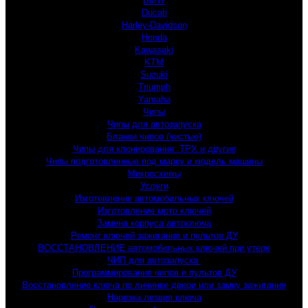
BMW
Ducati
Harley-Davidson
Honda
Kawasaki
KTM
Suzuki
Triumph
Yamaha
Чипы
Чипы для автозапуска
Бланки чипов (чистые)
Чипы для клонирования: TPX и другие
Чипы подготовленные под марку и модель машины
Микросхемы
Услуги
Изготовление автомобильных ключей
Изготовление мото ключей
Замена корпуса автоключа
Ремонт ключей зажигания и пультов ДУ
ВОССТАНОВЛЕНИЕ автомобильных ключей при утере
ЧИП для автозапуска 
Программирование чипов и пультов ДУ
Восстановление ключа по личинке двери или замку зажигания
Нарезка лезвия ключа