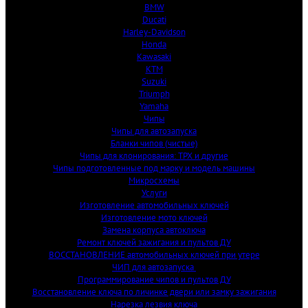
BMW
Ducati
Harley-Davidson
Honda
Kawasaki
KTM
Suzuki
Triumph
Yamaha
Чипы
Чипы для автозапуска
Бланки чипов (чистые)
Чипы для клонирования: TPX и другие
Чипы подготовленные под марку и модель машины
Микросхемы
Услуги
Изготовление автомобильных ключей
Изготовление мото ключей
Замена корпуса автоключа
Ремонт ключей зажигания и пультов ДУ
ВОССТАНОВЛЕНИЕ автомобильных ключей при утере
ЧИП для автозапуска 
Программирование чипов и пультов ДУ
Восстановление ключа по личинке двери или замку зажигания
Нарезка лезвия ключа