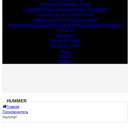
Ремонт автомобильных замков
Программирование пультов от ворот и шлагбаумов
Изготовление квартирных ключей
Дубликаты домофонных ключей и карт
Замена элементов питания (батареек и аккумуляторов) в автоключах и 
пультах ДУ
Чип-тюнинг
Утеря всех ключей
Доставка и оплата
Цены
Новинки
Контакты
HUMMER
Главная
Производитель
Hummer