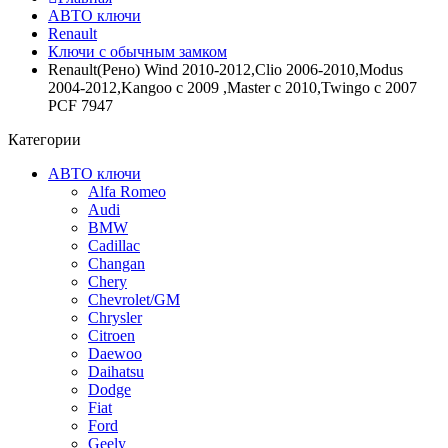
АВТО ключи
Renault
Ключи с обычным замком
Renault(Рено) Wind 2010-2012,Clio 2006-2010,Modus
2004-2012,Kangoo c 2009 ,Master c 2010,Twingo c 2007
PCF 7947
Категории
АВТО ключи
Alfa Romeo
Audi
BMW
Cadillac
Changan
Chery
Chevrolet/GM
Chrysler
Citroen
Daewoo
Daihatsu
Dodge
Fiat
Ford
Geely