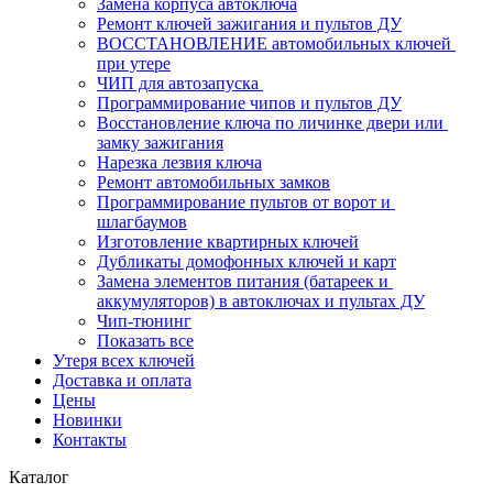
Замена корпуса автоключа
Ремонт ключей зажигания и пультов ДУ
ВОССТАНОВЛЕНИЕ автомобильных ключей 
при утере
ЧИП для автозапуска 
Программирование чипов и пультов ДУ
Восстановление ключа по личинке двери или 
замку зажигания
Нарезка лезвия ключа
Ремонт автомобильных замков
Программирование пультов от ворот и 
шлагбаумов
Изготовление квартирных ключей
Дубликаты домофонных ключей и карт
Замена элементов питания (батареек и 
аккумуляторов) в автоключах и пультах ДУ
Чип-тюнинг
Показать все
Утеря всех ключей
Доставка и оплата
Цены
Новинки
Контакты
Каталог