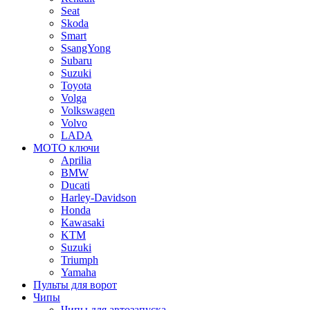
Seat
Skoda
Smart
SsangYong
Subaru
Suzuki
Toyota
Volga
Volkswagen
Volvo
LADA
МОТО ключи
Aprilia
BMW
Ducati
Harley-Davidson
Honda
Kawasaki
KTM
Suzuki
Triumph
Yamaha
Пульты для ворот
Чипы
Чипы для автозапуска