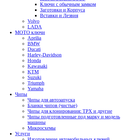
Ключи с обычным замком
Заготовки и Корпуса
Вставки и Лезвия
Volvo
LADA
МОТО ключи
Aprilia
BMW
Ducati
Harley-Davidson
Honda
Kawasaki
KTM
Suzuki
Triumph
Yamaha
Чипы
Чипы для автозапуска
Бланки чипов (чистые)
Чипы для клонирования: TPX и другие
Чипы подготовленные под марку и модель
машины
Микросхемы
Услуги
Изготовление автомобильных ключей